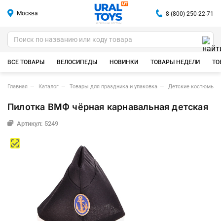
Москва
8 (800) 250-22-71
ИГРУШКИ ОПТОМ
ВСЕ ТОВАРЫ
ВЕЛОСИПЕДЫ
НОВИНКИ
ТОВАРЫ НЕДЕЛИ
ТО
Главная
Каталог
Товары для праздника и упаковка
Детские костюмы д
Пилотка ВМФ чёрная карнавальная детская
Артикул: 5249