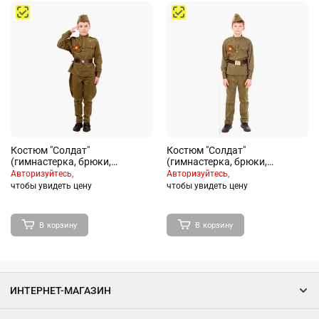
Костюм "Солдат"
Костюм "Солдат"
(гимнастерка, брюки,
(гимнастерка, брюки,
пилотка, ремень) размер 140-
пилотка, ремень,
Авторизуйтесь,
Авторизуйтесь,
72
Георгиевская лента) размер
чтобы увидеть цену
чтобы увидеть цену
152-80
В корзину
В корзину
ИНТЕРНЕТ-МАГАЗИН