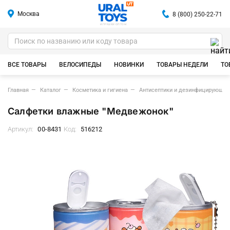
Москва
8 (800) 250-22-71
ИГРУШКИ ОПТОМ
ВСЕ ТОВАРЫ
ВЕЛОСИПЕДЫ
НОВИНКИ
ТОВАРЫ НЕДЕЛИ
ТО
Главная
Каталог
Косметика и гигиена
Антисептики и дезинфицирующие
Салфетки влажные "Медвежонок"
Артикул:
00-8431
Код:
516212